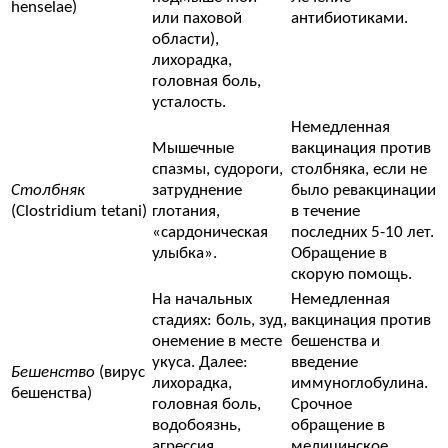
henselae)
или паховой
антибиотиками.
области),
лихорадка,
головная боль,
усталость.
Немедленная
Мышечные
вакцинация против
спазмы, судороги,
столбняка, если не
Столбняк
затруднение
было ревакцинации
(Clostridium tetani)
глотания,
в течение
«сардоническая
последних 5-10 лет.
улыбка».
Обращение в
скорую помощь.
На начальных
Немедленная
стадиях: боль, зуд,
вакцинация против
онемение в месте
бешенства и
укуса. Далее:
введение
Бешенство
(вирус
лихорадка,
иммуноглобулина.
бешенства)
головная боль,
Срочное
водобоязнь,
обращение в
агрессия,
медицинское