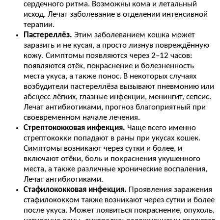
сердечного ритма. Возможны кома и летальный
исход. Лечат заболевание в отделении интенсивной
терапии.
Пастереллёз.
Этим заболеванием кошка может
заразить и не кусая, а просто лизнув повреждённую
кожу. Симптомы появляются через 2–12 часов:
появляются отёк, покраснение и болезненность
места укуса, а также понос. В некоторых случаях
возбудители пастереллёза вызывают пневмонию или
абсцесс лёгких, глазные инфекции, менингит, сепсис.
Лечат антибиотиками, прогноз благоприятный при
своевременном начале лечения.
Стрептококковая инфекция.
Чаще всего именно
стрептококки попадают в раны при укусах кошек.
Симптомы возникают через сутки и более, и
включают отёки, боль и покраснения укушенного
места, а также различные хронические воспаления,
Лечат антибиотиками.
Стафилококковая инфекция.
Проявления заражения
стафилококком также возникают через сутки и более
после укуса. Может появиться покраснение, опухоль,