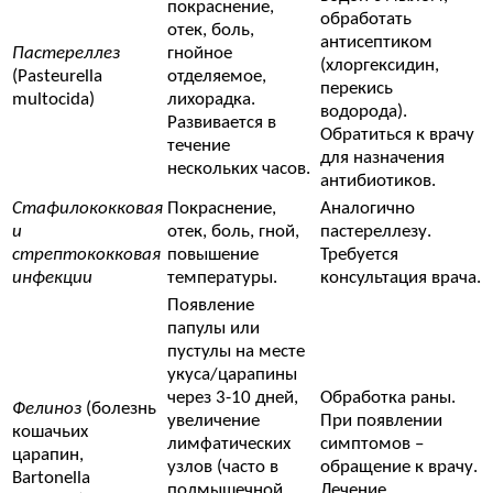
покраснение,
обработать
отек, боль,
антисептиком
Пастереллез
гнойное
(хлоргексидин,
(Pasteurella
отделяемое,
перекись
multocida)
лихорадка.
водорода).
Развивается в
Обратиться к врачу
течение
для назначения
нескольких часов.
антибиотиков.
Стафилококковая
Покраснение,
Аналогично
и
отек, боль, гной,
пастереллезу.
стрептококковая
повышение
Требуется
инфекции
температуры.
консультация врача.
Появление
папулы или
пустулы на месте
укуса/царапины
через 3-10 дней,
Обработка раны.
Фелиноз
(болезнь
увеличение
При появлении
кошачьих
лимфатических
симптомов –
царапин,
узлов (часто в
обращение к врачу.
Bartonella
подмышечной
Лечение