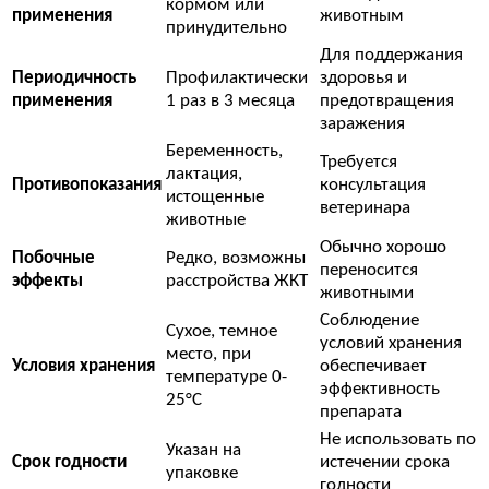
кормом или
применения
животным
принудительно
Для поддержания
Периодичность
Профилактически
здоровья и
применения
1 раз в 3 месяца
предотвращения
заражения
Беременность,
Требуется
лактация,
Противопоказания
консультация
истощенные
ветеринара
животные
Обычно хорошо
Побочные
Редко, возможны
переносится
эффекты
расстройства ЖКТ
животными
Соблюдение
Сухое, темное
условий хранения
место, при
Условия хранения
обеспечивает
температуре 0-
эффективность
25°C
препарата
Не использовать по
Указан на
Срок годности
истечении срока
упаковке
годности