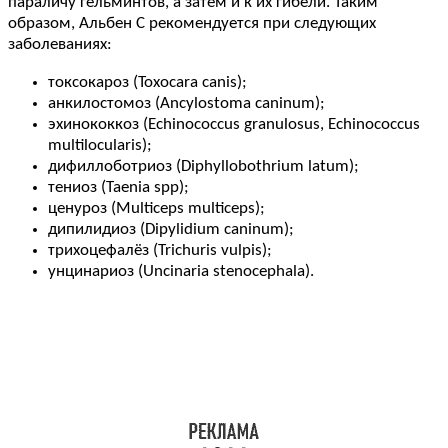
параличу гельминтов, а затем и к их гибели. Таким
образом, Альбен C рекомендуется при следующих
заболеваниях:
токсокароз (Toxocara canis);
анкилостомоз (Ancylostoma caninum);
эхинококкоз (Echinococcus granulosus, Echinococcus
multilocularis);
дифиллоботриоз (Diphyllobothrium latum);
тениоз (Taenia spp);
ценуроз (Multiceps multiceps);
дипилидиоз (Dipylidium caninum);
трихоцефалёз (Trichuris vulpis);
унцинариоз (Uncinaria stenocephala).