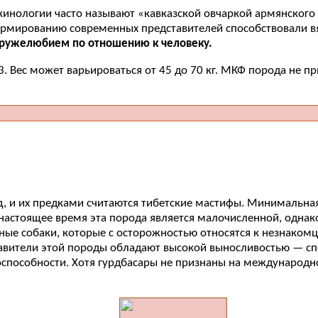
кинологии часто называют «кавказской овчаркой армянского
ормированию современных представителей способствовали в
дружелюбием по отношению к человеку.
63. Вес может варьироваться от 45 до 70 кг. МКФ порода не 
д, и их предками считаются тибетские мастифы. Минимальная 
. В настоящее время эта порода является малочисленной, одн
ные собаки, которые с осторожностью относятся к незнакомц
ставители этой породы обладают высокой выносливостью — 
оспособности. Хотя гурдбасары не признаны на международн