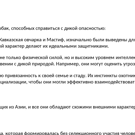
обак, способных справиться с дикой опасностью:
 Кавказская овчарка и Мастиф, изначально были выведены для
ый характер делают их идеальными защитниками.
не только физической силой, но и высоким уровнем интелле
овении с дикой природой. Например, они могут оценить угро
ю привязанность к своей семье и стаду. Их инстинкты охот
оциализации, чтобы они могли эффективно взаимодействовать
щих из Азии, и все они обладают схожими внешними характе
да, которая формировалась без селекционного участия челов