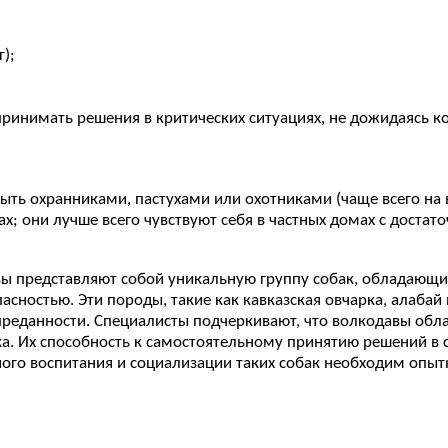
);
ринимать решения в критических ситуациях, не дожидаясь к
ть охранниками, пастухами или охотниками (чаще всего на в
; они лучше всего чувствуют себя в частных домах с достато
авы представляют собой уникальную группу собак, обладаю
асностью. Эти породы, такие как кавказская овчарка, алаба
реданности. Специалисты подчеркивают, что волкодавы обла
а. Их способность к самостоятельному принятию решений в 
шного воспитания и социализации таких собак необходим оп