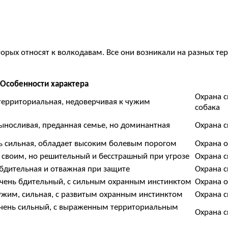
торых относят к волкодавам. Все они возникали на разных те
Особенности характера
Охрана с
 территориальная, недоверчивая к чужим
собака
выносливая, преданная семье, но доминантная
Охрана с
нь сильная, обладает высоким болевым порогом
Охрана о
своим, но решительный и бесстрашный при угрозе
Охрана с
 бдительная и отважная при защите
Охрана с
чень бдительный, с сильным охранным инстинктом
Охрана о
чужим, сильная, с развитым охранным инстинктом
Охрана с
очень сильный, с выраженным территориальным
Охрана с