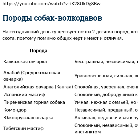
https://youtube.com/watch?v=iK28UkDg8Bw
Породы собак-волкодавов
На сегодняшний день существует почти 2 десятка пород, ко
скота, поэтому помимо общих черт имеют и отличия.
Порода
Кавказская овчарка
Бесстрашная, независимая,
Алабай (Среднеазиатская
Уравновешенная, сильная, 
овчарка)
Анатолийская овчарка (Кангал)
Спокойная, уверенная, оче
Испанский мастиф
Спокойный, добродушный к 
Пиренейская горная собака
Умная, нежная с семьей, но
Комондор
Независимый, преданный, о
Южнорусская овчарка
Активная, недоверчивая к 
Спокойный, независимый, 
Тибетский мастиф
инстинктом