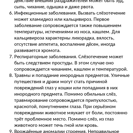
действие внешних раздражителей может быть зуд,
сыпь, чихание, одышка и даже рвота.
Инфекционные заболевания. Вызвать слёзотечение
может хламидиоз или кальцивироз. Первое
заболевание сопровождается также повышением
температуры, истечениями из носа, кашлем. Для
кальцивироза характерны лихорадка, вялость,
отсутствие аппетита, воспаление дёсен, иногда
развивается хромота.
Респираторные заболевания. Слёзотечение может
быть следствием простуды. В этом случае оно
сопровождается чиханием, кашлем и температурой.
Травмы и попадание инородных предметов. Уличные
путешествия и драки могут стать причиной
повреждений глаз у кошки или попадания в них
инородного предмета. Помимо обильных слёз,
травмирование сопровождается припухлостью,
краснотой, помутнением глаза. При серьёзном
повреждении животное мяукает от боли, постоянно
трёт проблемное место. Помимо слёз, из глаз
животного может течь гной или кровь.
Врождённые аномалии строения. Неправильное