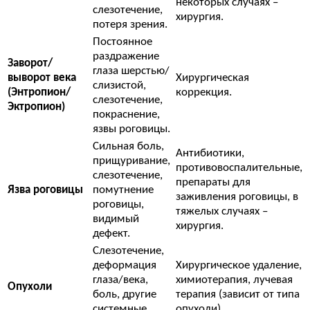
некоторых случаях –
слезотечение,
хирургия.
потеря зрения.
Постоянное
раздражение
Заворот/
глаза шерстью/
выворот века
Хирургическая
слизистой,
(Энтропион/
коррекция.
слезотечение,
Эктропион)
покраснение,
язвы роговицы.
Сильная боль,
Антибиотики,
прищуривание,
противовоспалительные,
слезотечение,
препараты для
Язва роговицы
помутнение
заживления роговицы, в
роговицы,
тяжелых случаях –
видимый
хирургия.
дефект.
Слезотечение,
деформация
Хирургическое удаление,
глаза/века,
химиотерапия, лучевая
Опухоли
боль, другие
терапия (зависит от типа
системные
опухоли).