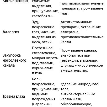
Конъюнктивит
слизистые
противовоспалительные
выделения,
препараты, промывание
прищуривание,
глаз.
светобоязнь.
Зуд,
Антигистаминные
покраснение
препараты, устранение
Аллергия
глаз, чихание,
аллергена,
выделения из
противовоспалительные
носа, отеки.
капли.
Постоянное
Промывание канала,
слезотечение,
Закупорка
антибиотики при
мокрая шерсть
носослезного
инфекции, в тяжелых
под глазами,
канала
случаях – хирургическое
коричневые
вмешательство.
пятна.
Боль,
покраснение,
Удаление инородного
прищуривание,
тела,
видимые
антибактериальные
Травма глаза
повреждения
капли/мази,
(царапины,
обезболивающие,