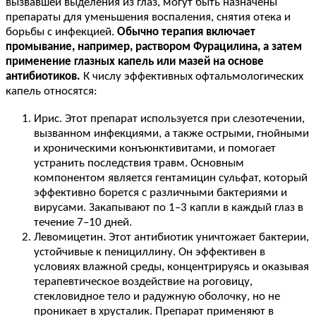
вызвавшей выделения из глаз, могут быть назначены
препараты для уменьшения воспаления, снятия отека и
борьбы с инфекцией.
Обычно терапия включает
промывание, например, раствором Фурацилина, а затем
применение глазных капель или мазей на основе
антибиотиков.
К числу эффективных офтальмологических
капель относятся:
Ирис. Этот препарат используется при слезотечении,
вызванном инфекциями, а также острыми, гнойными
и хроническими конъюнктивитами, и помогает
устранить последствия травм. Основным
компонентом является гентамицин сульфат, который
эффективно борется с различными бактериями и
вирусами. Закапывают по 1–3 капли в каждый глаз в
течение 7–10 дней.
Левомицетин. Этот антибиотик уничтожает бактерии,
устойчивые к пенициллину. Он эффективен в
условиях влажной среды, концентрируясь и оказывая
терапевтическое воздействие на роговицу,
стекловидное тело и радужную оболочку, но не
проникает в хрусталик. Препарат применяют в