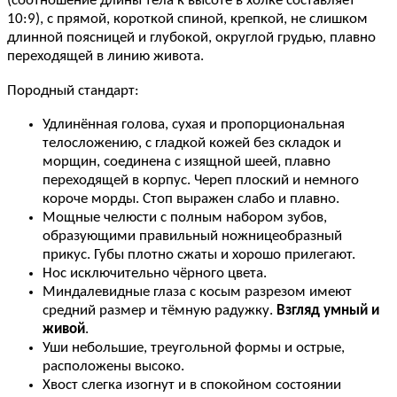
(соотношение длины тела к высоте в холке составляет
10:9), с прямой, короткой спиной, крепкой, не слишком
длинной поясницей и глубокой, округлой грудью, плавно
переходящей в линию живота.
Породный стандарт:
Удлинённая голова, сухая и пропорциональная
телосложению, с гладкой кожей без складок и
морщин, соединена с изящной шеей, плавно
переходящей в корпус. Череп плоский и немного
короче морды. Стоп выражен слабо и плавно.
Мощные челюсти с полным набором зубов,
образующими правильный ножницеобразный
прикус. Губы плотно сжаты и хорошо прилегают.
Нос исключительно чёрного цвета.
Миндалевидные глаза с косым разрезом имеют
средний размер и тёмную радужку.
Взгляд умный и
живой
.
Уши небольшие, треугольной формы и острые,
расположены высоко.
Хвост слегка изогнут и в спокойном состоянии