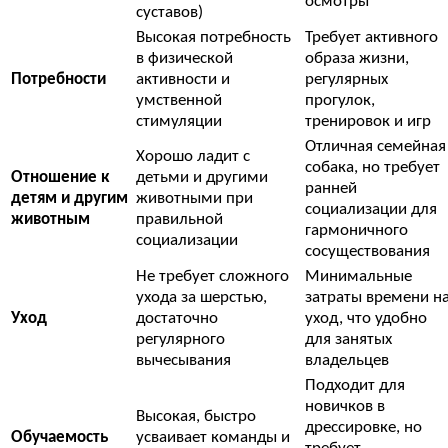
осмотры
суставов)
Высокая потребность
Требует активного
в физической
образа жизни,
Потребности
активности и
регулярных
умственной
прогулок,
стимуляции
тренировок и игр
Отличная семейная
Хорошо ладит с
собака, но требует
Отношение к
детьми и другими
ранней
детям и другим
животными при
социализации для
животным
правильной
гармоничного
социализации
сосуществования
Не требует сложного
Минимальные
ухода за шерстью,
затраты времени н
Уход
достаточно
уход, что удобно
регулярного
для занятых
вычесывания
владельцев
Подходит для
новичков в
Высокая, быстро
дрессировке, но
Обучаемость
усваивает команды и