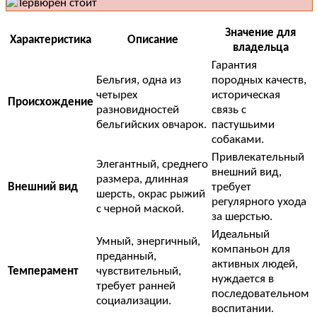
Значение для
Характеристика
Описание
владельца
Гарантия
Бельгия, одна из
породных качеств,
четырех
историческая
Происхождение
разновидностей
связь с
бельгийских овчарок.
пастушьими
собаками.
Привлекательный
Элегантный, среднего
внешний вид,
размера, длинная
Внешний вид
требует
шерсть, окрас рыжий
регулярного ухода
с черной маской.
за шерстью.
Идеальный
Умный, энергичный,
компаньон для
преданный,
активных людей,
Темперамент
чувствительный,
нуждается в
требует ранней
последовательном
социализации.
воспитании.