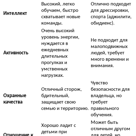
Высокий, легко
Отлично подходит
обучаем, быстро
для дрессировки,
Интеллект
схватывает новые
спорта (аджилити,
команды.
обидиенс).
Очень высокий
уровень энергии,
Не подходит для
нуждается в
малоподвижных
ежедневных
Активность
людей, требует
длительных
много времени и
прогулках и
внимания.
умственных
нагрузках.
Чувство
Отличный сторож,
безопасности для
Охранные
бдительный,
владельца, но
качества
защищает свою
требует
семью и территорию.
правильного
обучения.
Может быть
Хорошо ладит с
отличным другом
детьми при
Отношение к
для детей, но