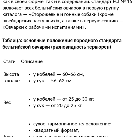
как в своей форме, так и в содержании. Стандарт FCI № 15
включает всех бельгийских овчарок в первую группу
каталога — «Сторожевые и гонные собаки (кроме
швейцарских пастушьих)», а также в первую секцию —
«Овчарки с рабочими испытаниями».
Таблица: основные положения породного стандарта
бельгийской овчарки (разновидность тервюрен)
Стати
Описание
Высота
у кобелей — 60–66 см;
в холке
у сук — 56–62 см.
у кобелей — от 25 до 30 кг;
Вес
у сук — от 20 до 25 кг.
сухое, гармоничное телосложение;
квадратный формат;
Тело
сильная, рельефная мускулатура;