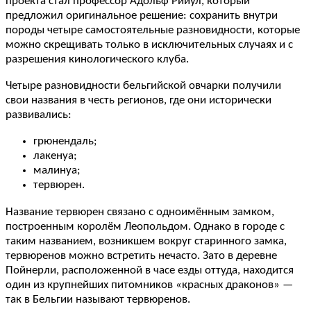
проекта стал профессор Адольф Рийул, который
предложил оригинальное решение: сохранить внутри
породы четыре самостоятельные разновидности, которые
можно скрещивать только в исключительных случаях и с
разрешения кинологического клуба.
Четыре разновидности бельгийской овчарки получили
свои названия в честь регионов, где они исторически
развивались:
грюнендаль;
лакенуа;
малинуа;
тервюрен.
Название тервюрен связано с одноимённым замком,
построенным королём Леопольдом. Однако в городе с
таким названием, возникшем вокруг старинного замка,
тервюренов можно встретить нечасто. Зато в деревне
Пойнерли, расположенной в часе езды оттуда, находится
один из крупнейших питомников «красных драконов» —
так в Бельгии называют тервюренов.