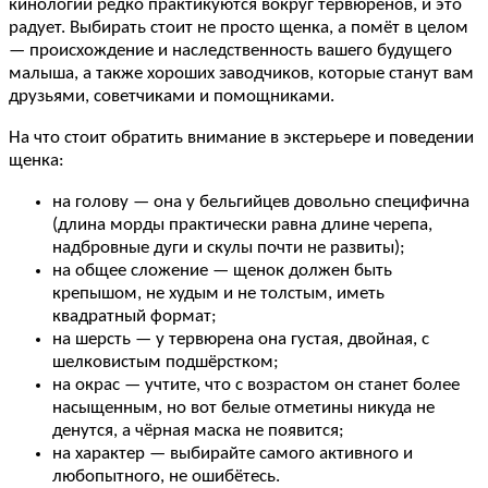
кинологии редко практикуются вокруг тервюренов, и это
радует. Выбирать стоит не просто щенка, а помёт в целом
— происхождение и наследственность вашего будущего
малыша, а также хороших заводчиков, которые станут вам
друзьями, советчиками и помощниками.
На что стоит обратить внимание в экстерьере и поведении
щенка:
на голову — она у бельгийцев довольно специфична
(длина морды практически равна длине черепа,
надбровные дуги и скулы почти не развиты);
на общее сложение — щенок должен быть
крепышом, не худым и не толстым, иметь
квадратный формат;
на шерсть — у тервюрена она густая, двойная, с
шелковистым подшёрстком;
на окрас — учтите, что с возрастом он станет более
насыщенным, но вот белые отметины никуда не
денутся, а чёрная маска не появится;
на характер — выбирайте самого активного и
любопытного, не ошибётесь.